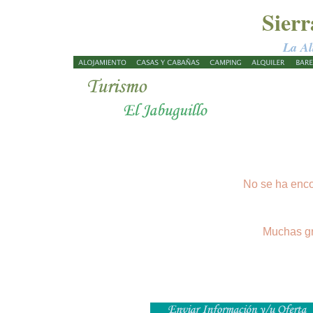
Sier
La Al
No se ha enco
Muchas gr