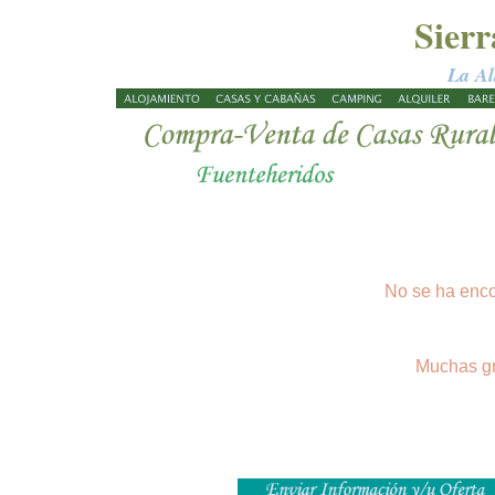
Sier
La Al
No se ha enco
Muchas gr