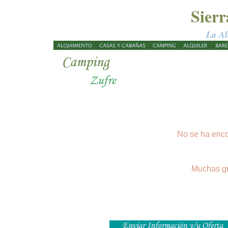
Sier
La Al
No se ha enco
Muchas gr